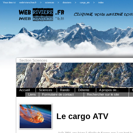
Vous êtes ici
webriviere.free.fr
>
sciences
>
dossiers
>
cargo_atv
>
index
Section Sciences
Accueil
Sciences
Rando
Détente
A propos de...
Liens
Formulaire de contact
Rechercher sur le site
Le cargo ATV
Août 2004, une Ariane 5 décolle de Kourou avec à son bord la p